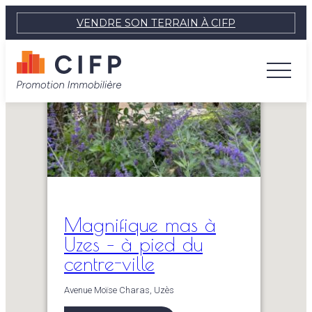
VENDRE SON TERRAIN À CIFP
Magnifique mas à
Uzes – à pied du
centre-ville
Avenue Moïse Charas, Uzès